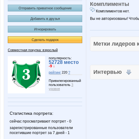
Комплименты
Отправить приватное сообщение
Комплиментов нет.
Вы не авторизованы! Чтоб
Добавить в друзья
Игнорировать
Сделать подарок
Метки лидеров
Совместная покупка: взрослый
популярность:
52728 место
-9 ↓
Интервью
рейтинг
220
?
Привилегированный
пользователь
3
уровня
Статистика портрета:
сейчас просматривают портрет - 0
зарегистрированные пользователи
посетившие портрет за 7 дней - 1