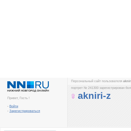
Персональный сайт пользователя
aknir
портрет № 241300 зарегистрирован боле
akniri-z
Привет, Гость !
-
Войти
-
Зарегистрироваться